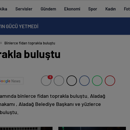
kika
Servisler
Gündem
Ekonomi
Spor
Kadın
Fot
ASA GEÇTİ, YASADA NELER VAR
Binlerce fidan toprakla buluştu
rakla buluştu
0
News
amında binlerce fidan toprakla buluştu. Aladağ
akamı , Aladağ Belediye Başkanı ve yüzlerce
 buluştu.