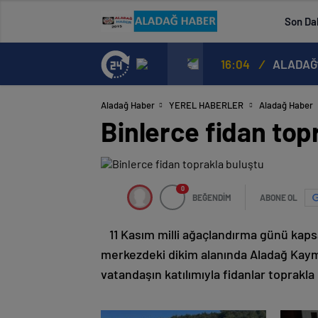
Son Da
03:59
/
TORBA Y
Aladağ Haber
YEREL HABERLER
Aladağ Haber
Binlerce fidan top
0
BEĞENDİM
ABONE OL
11 Kasım milli ağaçlandırma günü kaps
merkezdeki dikim alanında Aladağ Kaym
vatandaşın katılımıyla fidanlar toprakla