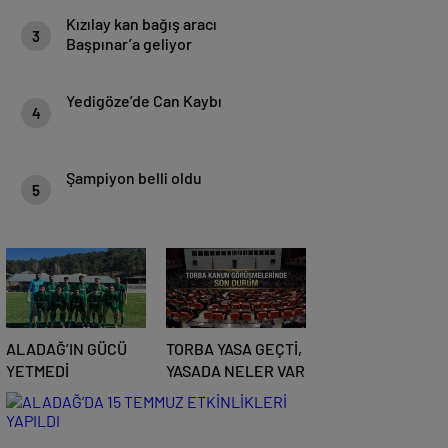
Kızılay kan bağış aracı
3
Başpınar’a geliyor
Yedigöze’de Can Kaybı
4
Şampiyon belli oldu
5
ALADAĞ’IN GÜCÜ
TORBA YASA GEÇTİ,
YETMEDİ
YASADA NELER VAR