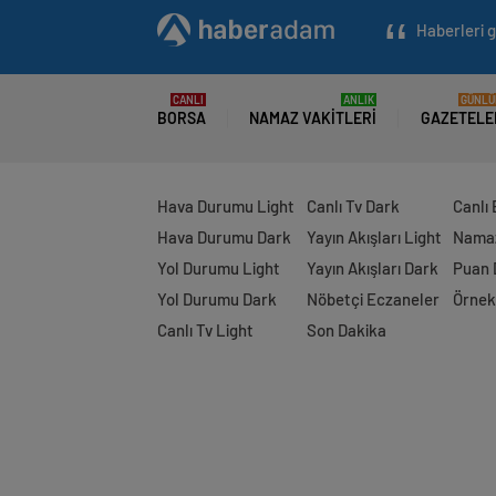
Haberleri g
CANLI
ANLIK
GÜNLÜ
BORSA
NAMAZ VAKITLERI
GAZETELE
Hava Durumu Light
Canlı Tv Dark
Canlı
Hava Durumu Dark
Yayın Akışları Light
Namaz
Yol Durumu Light
Yayın Akışları Dark
Puan
Yol Durumu Dark
Nöbetçi Eczaneler
Örnek
Canlı Tv Light
Son Dakika