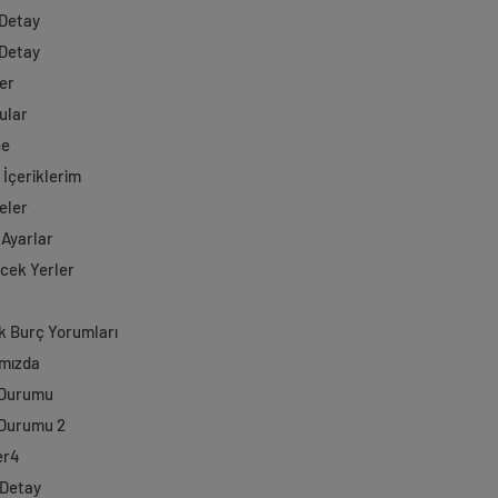
 Detay
 Detay
er
ular
ne
 İçeriklerim
eler
 Ayarlar
ecek Yerler
k Burç Yorumları
mızda
 Durumu
Durumu 2
er4
 Detay