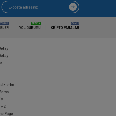
KONOMİ
TRAFİK
CANLI
TELER
YOL DURUMU
KRIPTO PARALAR
Detay
Detay
ar
ar
diklerim
 Borsa
Tv
Tv 2
me Page