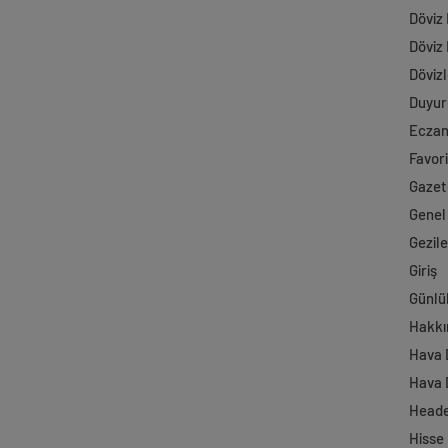
Döviz
Döviz
Dövizl
Duyur
Ecza
Favori
Gazet
Genel
Gezil
Giriş
Günlü
Hakkı
Hava
Hava 
Head
Hisse