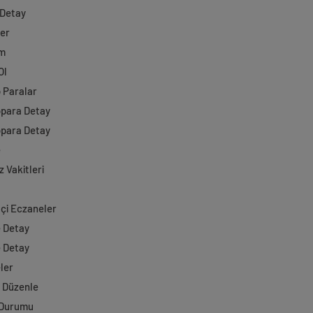
 Detay
ler
im
Ol
o Paralar
opara Detay
opara Detay
e
 Vakitleri
çi Eczaneler
e Detay
e Detay
ler
i Düzenle
 Durumu