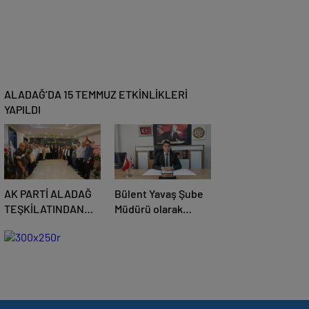
ALADAĞ’DA 15 TEMMUZ ETKİNLİKLERİ
YAPILDI
AK PARTİ ALADAĞ
Bülent Yavaş Şube
TEŞKİLATINDAN
Müdürü olarak
BAŞKAN MUSTAFA
göreve başladı
ÖZKAN’A HAYIRLI
OLSUN ZİYARETİ