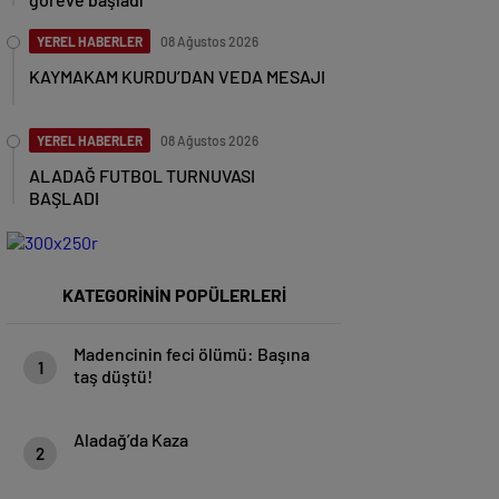
YEREL HABERLER
08 Ağustos 2026
KAYMAKAM KURDU’DAN VEDA MESAJI
YEREL HABERLER
08 Ağustos 2026
ALADAĞ FUTBOL TURNUVASI
BAŞLADI
KATEGORİNİN POPÜLERLERİ
Madencinin feci ölümü: Başına
1
taş düştü!
Aladağ’da Kaza
2