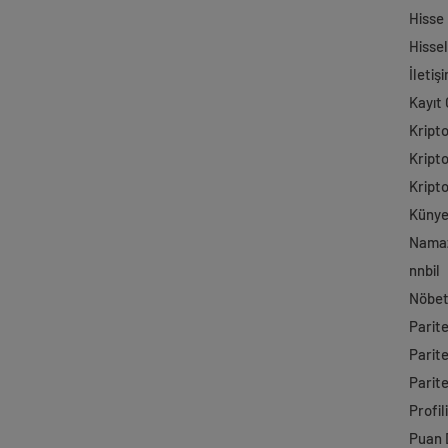
Hisse
Hisse
İletiş
Kayıt 
Kript
Kript
Kript
Küny
Namaz
nnbil
Nöbet
Parit
Parit
Parite
Profil
Puan