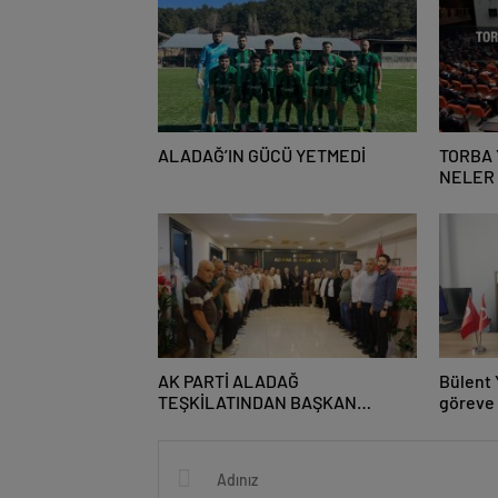
ALADAĞ’IN GÜCÜ YETMEDİ
TORBA 
NELER
AK PARTİ ALADAĞ
Bülent 
TEŞKİLATINDAN BAŞKAN
göreve 
MUSTAFA ÖZKAN’A HAYIRLI
OLSUN ZİYARETİ