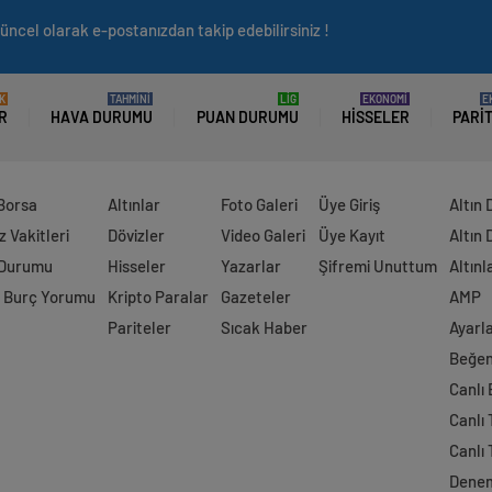
üncel olarak e-postanızdan takip edebilirsiniz !
K
TAHMİNİ
LİG
EKONOMİ
E
R
HAVA DURUMU
PUAN DURUMU
HISSELER
PARI
 Borsa
Altınlar
Foto Galeri
Üye Giriş
Altın 
 Vakitleri
Dövizler
Video Galeri
Üye Kayıt
Altın 
 Durumu
Hisseler
Yazarlar
Şifremi Unuttum
Altınl
 Burç Yorumu
Kripto Paralar
Gazeteler
AMP
Pariteler
Sıcak Haber
Ayarl
Beğen
Canlı
Canlı 
Canlı 
Dene