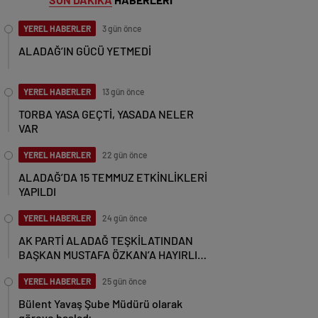
YEREL HABERLER
3 gün önce
ALADAĞ’IN GÜCÜ YETMEDİ
YEREL HABERLER
13 gün önce
TORBA YASA GEÇTİ, YASADA NELER
VAR
YEREL HABERLER
22 gün önce
ALADAĞ’DA 15 TEMMUZ ETKİNLİKLERİ
YAPILDI
YEREL HABERLER
24 gün önce
AK PARTİ ALADAĞ TEŞKİLATINDAN
BAŞKAN MUSTAFA ÖZKAN’A HAYIRLI
OLSUN ZİYARETİ
YEREL HABERLER
25 gün önce
Bülent Yavaş Şube Müdürü olarak
göreve başladı