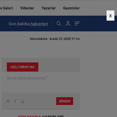
o Galeri
Videolar
Yazarlar
Gazeteler
X
07:01
Son dakika
/
ALADAĞ’DA 15 TEMMUZ ETKİNLİKLERİ YAPILDI
haberleri
Güncelleme: Aralık 27, 2025 17:44
HIZLI YORUM YAP
GÖNDER
SON DAKİKA
HABERLERİ