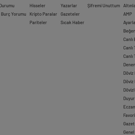
 Durumu
Hisseler
Yazarlar
Şifremi Unuttum
Altınl
 Burç Yorumu
Kripto Paralar
Gazeteler
AMP
Pariteler
Sıcak Haber
Ayarl
Beğen
Canlı
Canlı 
Canlı 
Dene
Döviz
Döviz
Dövizl
Duyur
Ecza
Favori
Gazet
Genel