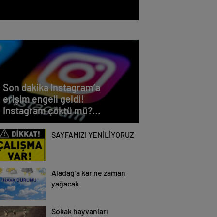
Son dakika Instagram’a
erişim engeli geldi!
Instagram çöktü mü?
Instagram’a erişim
sağlanamıyor…
SAYFAMIZI YENİLİYORUZ
Aladağ’a kar ne zaman
yağacak
Sokak hayvanları