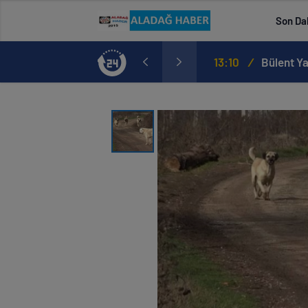
Son Da
AK PARTİ ALADAĞ TEŞKİLATINDAN BAŞKAN MUSTAFA ÖZKAN’A HAYIRLI OLSUN ZİYARETİ
13:10
/
Bülent Y