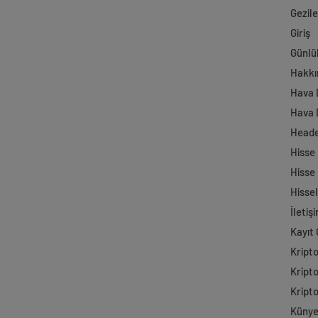
Gezil
Giriş
Günlü
Hakkı
Hava
Hava 
Head
Hisse
Hisse
Hisse
İletiş
Kayıt 
Kript
Kript
Kript
Küny