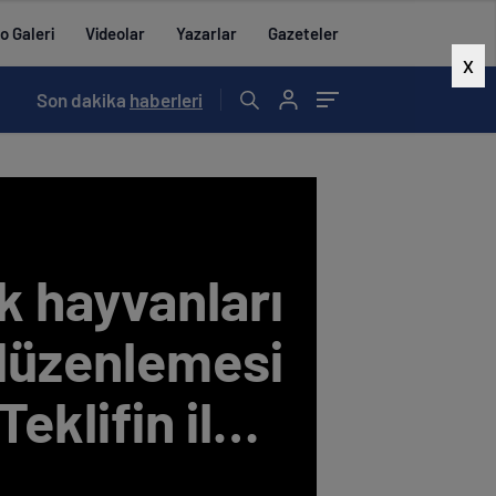
o Galeri
Videolar
Yazarlar
Gazeteler
X
14:21
Son dakika
/
KAYMAKAM KURDU’DAN VEDA MESAJI
haberleri
k hayvanları
düzenlemesi
eklifin ilk 5
kabul edildi