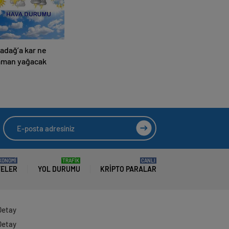
adağ’a kar ne
aman yağacak
KONOMİ
TRAFİK
CANLI
TELER
YOL DURUMU
KRIPTO PARALAR
Detay
Detay