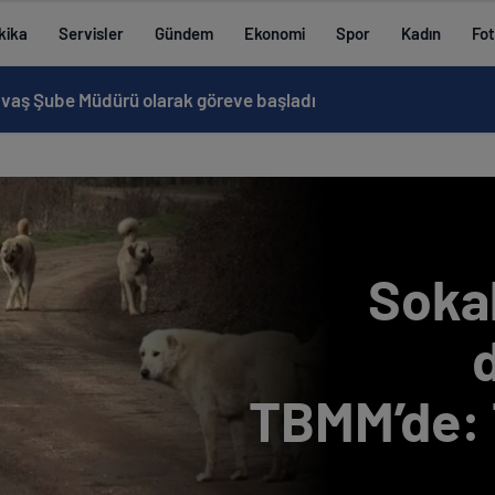
kika
Servisler
Gündem
Ekonomi
Spor
Kadın
Fot
avaş Şube Müdürü olarak göreve başladı
Soka
TBMM’de: T
maddesi 