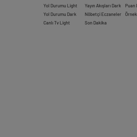
Yol Durumu Light
Yayın Akışları Dark
Puan
Yol Durumu Dark
Nöbetçi Eczaneler
Örnek
Canlı Tv Light
Son Dakika