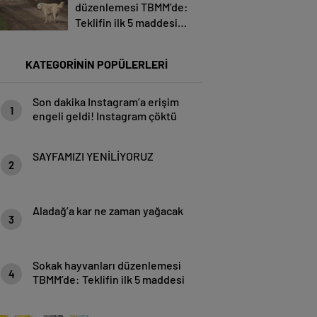
düzenlemesi TBMM’de:
Teklifin ilk 5 maddesi
kabul edildi
KATEGORİNİN POPÜLERLERİ
Son dakika Instagram’a erişim
1
engeli geldi! Instagram çöktü
mü? Instagram’a erişim
sağlanamıyor…
SAYFAMIZI YENİLİYORUZ
2
Aladağ’a kar ne zaman yağacak
3
Sokak hayvanları düzenlemesi
4
TBMM’de: Teklifin ilk 5 maddesi
kabul edildi