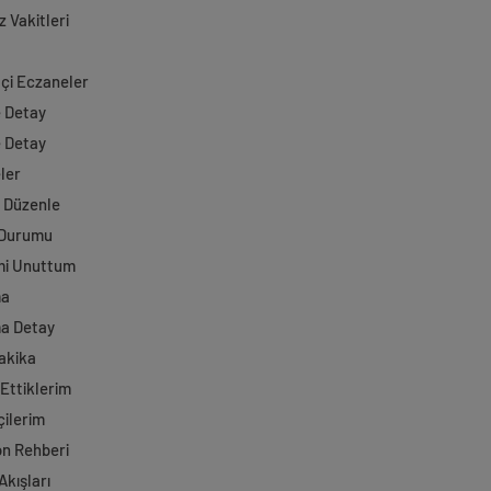
 Vakitleri
çi Eczaneler
e Detay
e Detay
ler
i Düzenle
 Durumu
mi Unuttum
ma
a Detay
akika
Ettiklerim
çilerim
on Rehberi
Akışları