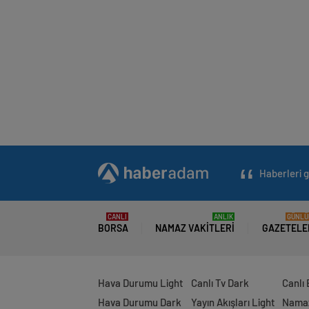
Haberleri g
CANLI
ANLIK
GÜNLÜ
BORSA
NAMAZ VAKITLERI
GAZETELE
Hava Durumu Light
Canlı Tv Dark
Canlı
Hava Durumu Dark
Yayın Akışları Light
Namaz