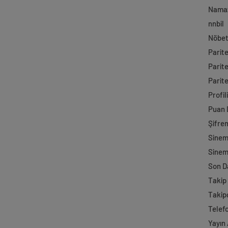
Namaz
nnbil
Nöbet
Parit
Parit
Parite
Profil
Puan
Şifre
Sine
Sinem
Son D
Takip 
Takip
Telef
Yayın 