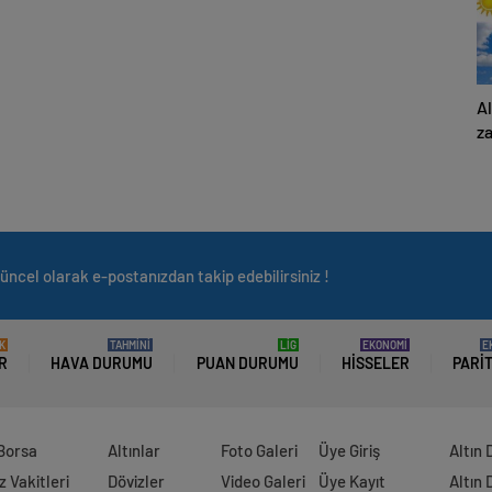
Al
z
üncel olarak e-postanızdan takip edebilirsiniz !
K
TAHMİNİ
LİG
EKONOMİ
E
R
HAVA DURUMU
PUAN DURUMU
HISSELER
PARI
 Borsa
Altınlar
Foto Galeri
Üye Giriş
Altın 
 Vakitleri
Dövizler
Video Galeri
Üye Kayıt
Altın 