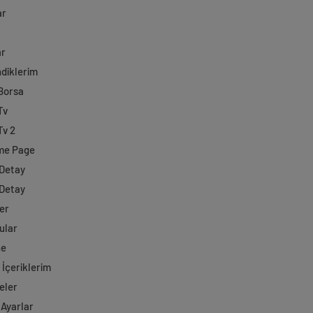
ar
ar
diklerim
 Borsa
Tv
Tv 2
me Page
 Detay
 Detay
er
ular
ne
 İçeriklerim
eler
 Ayarlar