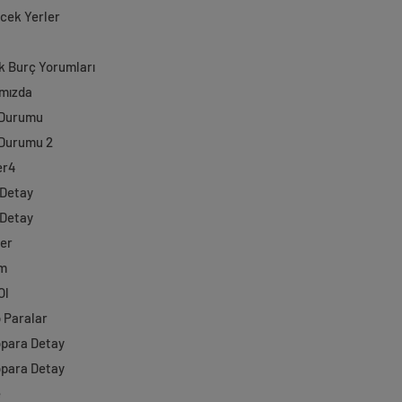
ecek Yerler
k Burç Yorumları
mızda
 Durumu
Durumu 2
er4
 Detay
 Detay
ler
im
Ol
o Paralar
opara Detay
opara Detay
e