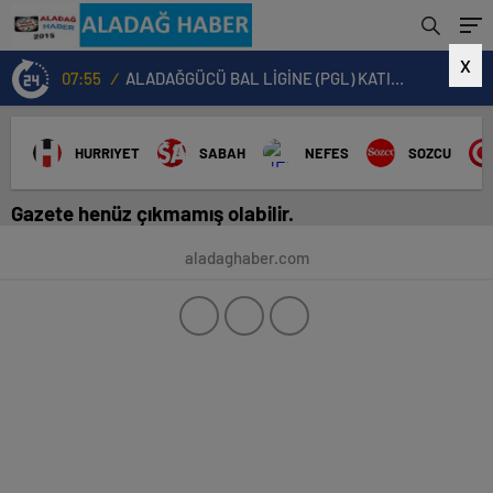
X
07:55
/
ALADAĞGÜCÜ BAL LİGİNE (PGL) KATILMA KARARI ALDI
HURRIYET
SABAH
NEFES
SOZCU
Gazete henüz çıkmamış olabilir.
aladaghaber.com