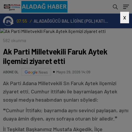
X
07:55
/
ALADAĞGÜCÜ BAL LİGİNE (PGL) KATILMA KARARI ALDI
582 okunma
Ak Parti Milletvekili Faruk Aytek
ilçemizi ziyaret etti
Mayıs 29, 2026 14:09
ABONE OL
News
Ak Parti Adana Milletvekili Sn Faruk Aytek ilçemizi
ziyaret etti. Cumhur ittifakı ile bayramlaşan Aytek
sosyal medya hesabından şunları söyledi:
❝Cumhur İttifakı; bayramda aynı sevinci paylaşan, aynı
duaya âmin diyen, aynı sofraya oturan bir ailedir.❞
İl Teşkilat Başkanımız Mustafa Akgedik, İlçe