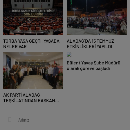
TORBA YASA GEÇTİ, YASADA
ALADAĞ’DA 15 TEMMUZ
NELER VAR
ETKİNLİKLERİ YAPILDI
Bülent Yavaş Şube Müdürü
olarak göreve başladı
AK PARTİ ALADAĞ
TEŞKİLATINDAN BAŞKAN
MUSTAFA ÖZKAN’A HAYIRLI
OLSUN ZİYARETİ