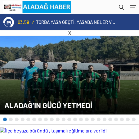
03:59
/
TORBA YASA GEÇTİ, YASADA NELER VAR
X
ALADAĞ’IN GÜCÜ YETMEDİ