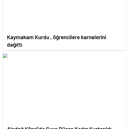
Kaymakam Kurdu , öğrencilere karnelerini
dağıttı
Aladağ Köprüde Suya Düşen Kadın Kurtarıldı