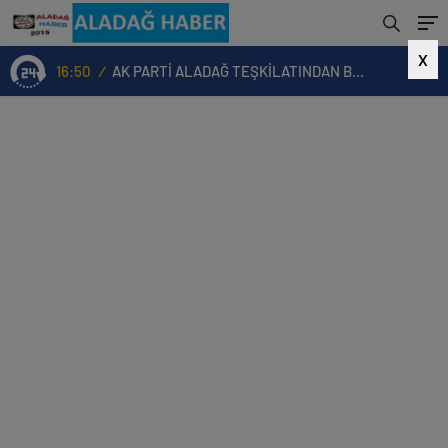
X
16:50
/
AK PARTİ ALADAĞ TEŞKİLATINDAN BAŞKAN MUSTAFA ÖZKAN’A HAYIRLI OLSUN ZİYARETİ