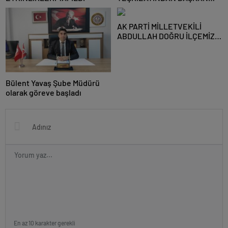
MUSTAFA ÖZKAN’A HAYIRLI
OLSUN ZİYARETİ
AK PARTİ MİLLETVEKİLİ
ABDULLAH DOĞRU İLÇEMİZİ
ZİYARET ETTİ
Bülent Yavaş Şube Müdürü
olarak göreve başladı
En az 10 karakter gerekli