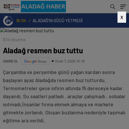
X
16:04
/
ALADAĞ’IN GÜCÜ YETMEDİ
834 okunma
Aladağ resmen buz tuttu
Ocak 7, 2026 15:18
ABONE OL
News
Çarşamba ve perşembe günü yağan kardan sonra
başlayan ayaz Aladağda resmen buz tutturdu.
Termometreler gece sıfırın altında 15 dereceye kadar
dayandı. Su saatleri patladı , araçlar çalışmadı , sobalar
ısıtmadı.İnsanlar fırına ekmek almaya ve markete
gitmekte zorlandı. Oluşan buzlanma nedeniyle taşımalı
eğitime ara verildi.