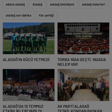
adana aladağ
Aladağ
aladağ belediyesi
aladağ haberleri
aladağ son dakika
Kar şenliği
ALADAĞ’IN GÜCÜ YETMEDİ
TORBA YASA GEÇTİ, YASADA
NELER VAR
ALADAĞ’DA 15 TEMMUZ
AK PARTİ ALADAĞ
ETKİNLİKLERİ YAPILDI
TEŞKİLATINDAN BAŞKAN