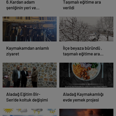
6.Kardan adam
Taşımalı eğitime ara
şenlğinin yeri ve
verildi
zamanı belli oldu
Kaymakamdan anlamlı
İlçe beyaza büründü ,
ziyaret
taşımalı eğitime ara
verildi
Aladağ Eğitim Bir-
Aladağ Kaymakamlığı
Sen’de koltuk değişimi
evde yemek projesi