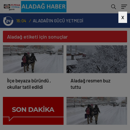
X
16:04
/
ALADAĞ’IN GÜCÜ YETMEDİ
Aladağ etiketi için sonuçlar
İlçe beyaza büründü ,
Aladağ resmen buz
okullar tatil edildi
tuttu