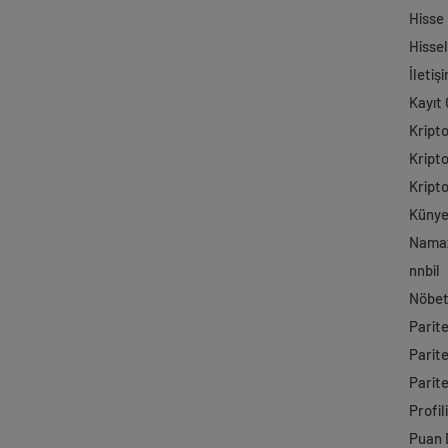
Hisse
Hisse
İletiş
Kayıt 
Kript
Kript
Kript
Küny
Namaz
nnbil
Nöbet
Parit
Parit
Parite
Profil
Puan