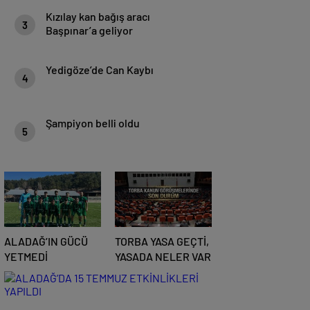
Kızılay kan bağış aracı
3
Başpınar’a geliyor
Yedigöze’de Can Kaybı
4
Şampiyon belli oldu
5
ALADAĞ’IN GÜCÜ
TORBA YASA GEÇTİ,
YETMEDİ
YASADA NELER VAR