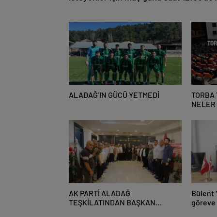
ALADAĞ’IN GÜCÜ YETMEDİ
TORBA 
NELER
AK PARTİ ALADAĞ
Bülent 
TEŞKİLATINDAN BAŞKAN
göreve 
MUSTAFA ÖZKAN’A HAYIRLI