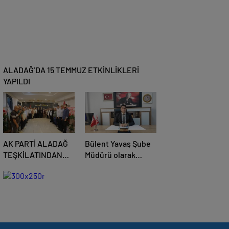
ALADAĞ’DA 15 TEMMUZ ETKİNLİKLERİ
YAPILDI
AK PARTİ ALADAĞ
Bülent Yavaş Şube
TEŞKİLATINDAN
Müdürü olarak
BAŞKAN MUSTAFA
göreve başladı
ÖZKAN’A HAYIRLI
OLSUN ZİYARETİ