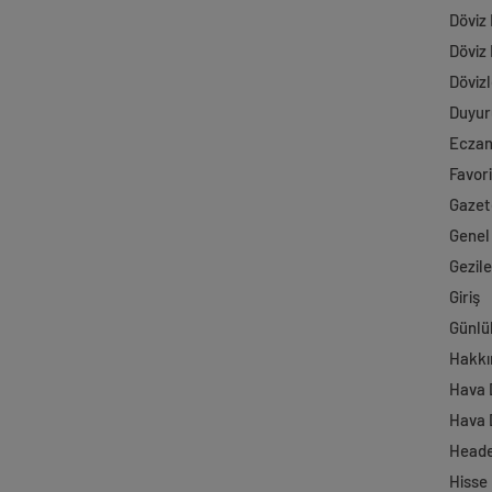
Döviz
Döviz
Dövizl
Duyur
Ecza
Favori
Gazet
Genel
Gezil
Giriş
Günlü
Hakkı
Hava
Hava 
Head
Hisse