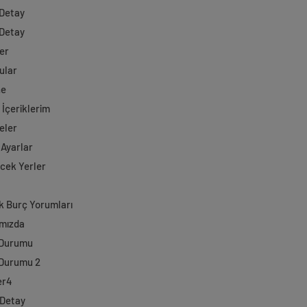
 Detay
 Detay
er
ular
ne
 İçeriklerim
eler
 Ayarlar
ecek Yerler
k Burç Yorumları
mızda
 Durumu
Durumu 2
er4
 Detay