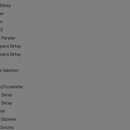
 Detay
ler
im
Ol
o Paralar
opara Detay
opara Detay
e
 Vakitleri
çi Eczaneler
e Detay
e Detay
ler
i Düzenle
 Durumu