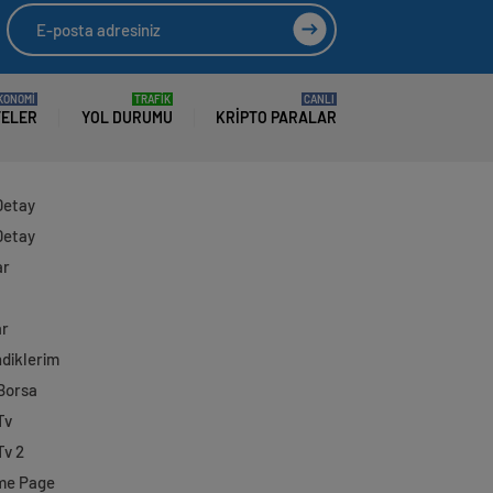
KONOMİ
TRAFİK
CANLI
TELER
YOL DURUMU
KRIPTO PARALAR
Detay
Detay
ar
ar
diklerim
 Borsa
Tv
Tv 2
me Page