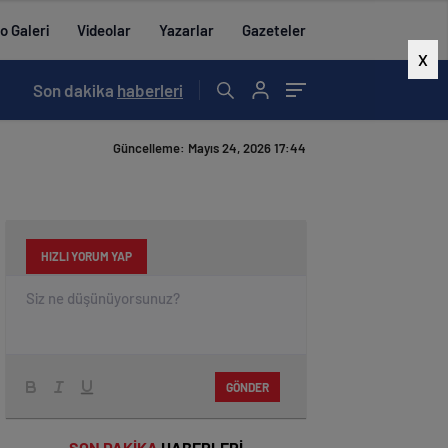
o Galeri
Videolar
Yazarlar
Gazeteler
X
07:01
Son dakika
/
ALADAĞ’DA 15 TEMMUZ ETKİNLİKLERİ YAPILDI
haberleri
Güncelleme: Mayıs 24, 2026 17:44
HIZLI YORUM YAP
GÖNDER
SON DAKİKA
HABERLERİ