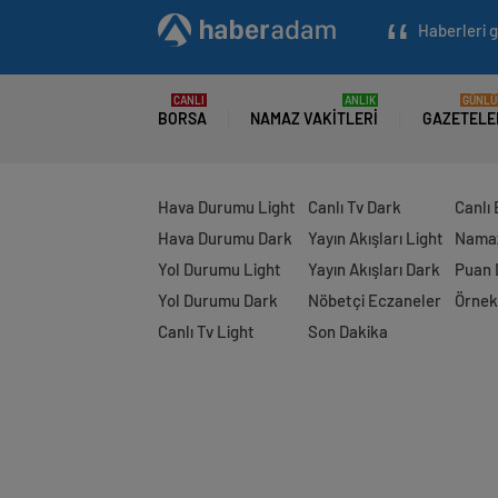
Haberleri g
CANLI
ANLIK
GÜNLÜ
BORSA
NAMAZ VAKITLERI
GAZETELE
Hava Durumu Light
Canlı Tv Dark
Canlı
Hava Durumu Dark
Yayın Akışları Light
Namaz
Yol Durumu Light
Yayın Akışları Dark
Puan
Yol Durumu Dark
Nöbetçi Eczaneler
Örnek
Canlı Tv Light
Son Dakika