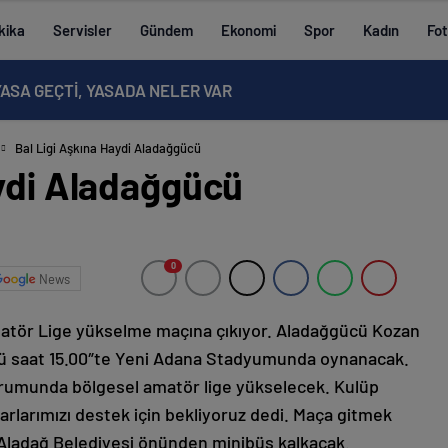
kika
Servisler
Gündem
Ekonomi
Spor
Kadın
Fot
ASA GEÇTİ, YASADA NELER VAR
Bal Ligi Aşkına Haydi Aladağgücü
aydi Aladağgücü
0
News
tör Lige yükselme maçına çıkıyor. Aladağgücü Kozan
nü saat 15.00″te Yeni Adana Stadyumunda oynanacak.
rumunda bölgesel amatör lige yükselecek. Kulüp
rlarımızı destek için bekliyoruz dedi. Maça gitmek
 Aladağ Belediyesi önünden minibüs kalkacak.