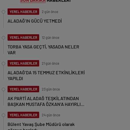
YEREL HABERLER
2 gün önce
ALADAĞ’IN GÜCÜ YETMEDİ
YEREL HABERLER
12 gün önce
TORBA YASA GEÇTİ, YASADA NELER
VAR
YEREL HABERLER
21 gün önce
ALADAĞ’DA 15 TEMMUZ ETKİNLİKLERİ
YAPILDI
YEREL HABERLER
23 gün önce
AK PARTİ ALADAĞ TEŞKİLATINDAN
BAŞKAN MUSTAFA ÖZKAN’A HAYIRLI
OLSUN ZİYARETİ
YEREL HABERLER
24 gün önce
Bülent Yavaş Şube Müdürü olarak
göreve başladı