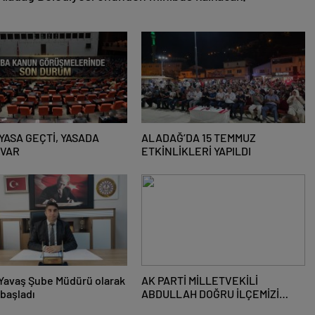
YASA GEÇTİ, YASADA
ALADAĞ’DA 15 TEMMUZ
 VAR
ETKİNLİKLERİ YAPILDI
Yavaş Şube Müdürü olarak
AK PARTİ MİLLETVEKİLİ
başladı
ABDULLAH DOĞRU İLÇEMİZİ
ZİYARET ETTİ