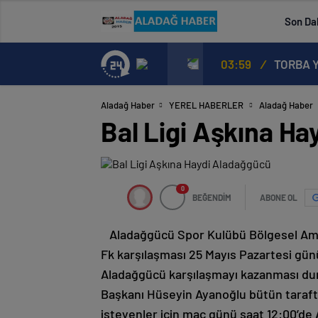
Son Da
03:59
/
TORBA Y
Aladağ Haber
YEREL HABERLER
Aladağ Haber
Bal Ligi Aşkına H
0
BEĞENDİM
ABONE OL
Aladağgücü Spor Kulübü Bölgesel Ama
Fk karşılaşması 25 Mayıs Pazartesi gü
Aladağgücü karşılaşmayı kazanması du
Başkanı Hüseyin Ayanoğlu bütün tarafta
isteyenler için maç günü saat 12:00’de