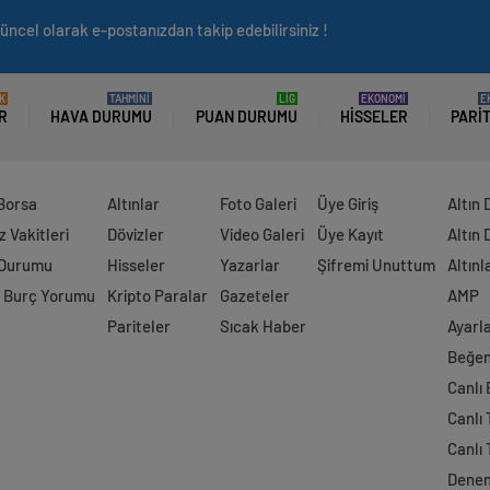
üncel olarak e-postanızdan takip edebilirsiniz !
K
TAHMİNİ
LİG
EKONOMİ
E
R
HAVA DURUMU
PUAN DURUMU
HISSELER
PARI
 Borsa
Altınlar
Foto Galeri
Üye Giriş
Altın 
 Vakitleri
Dövizler
Video Galeri
Üye Kayıt
Altın 
 Durumu
Hisseler
Yazarlar
Şifremi Unuttum
Altınl
 Burç Yorumu
Kripto Paralar
Gazeteler
AMP
Pariteler
Sıcak Haber
Ayarl
Beğen
Canlı
Canlı 
Canlı 
Dene