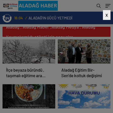
X
16:04
/
ALADAĞ’IN GÜCÜ YETMEDİ
Aladağ , Aladağ Haber ,Aladağ Medya , Aladağ
Kaymakamlığı etiketi için sonuçlar
İlçe beyaza büründü ,
Aladağ Eğitim Bir-
taşımalı eğitime ara
Sen’de koltuk değişimi
verildi