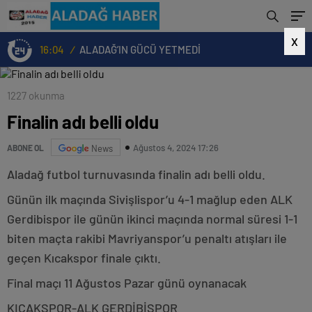
X
16:04
/
ALADAĞ’IN GÜCÜ YETMEDİ
1227 okunma
Finalin adı belli oldu
Ağustos 4, 2024 17:26
ABONE OL
News
Aladağ futbol turnuvasında finalin adı belli oldu.
Günün ilk maçında Sivişlispor’u 4-1 mağlup eden ALK
Gerdibispor ile günün ikinci maçında normal süresi 1-1
biten maçta rakibi Mavriyanspor’u penaltı atışları ile
geçen Kıcakspor finale çıktı.
Final maçı 11 Ağustos Pazar günü oynanacak
KICAKSPOR-ALK GERDİBİSPOR