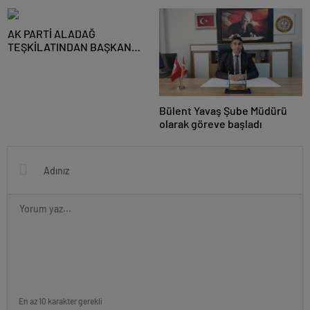
AK PARTİ ALADAĞ
TEŞKİLATINDAN BAŞKAN
MUSTAFA ÖZKAN’A HAYIRLI
OLSUN ZİYARETİ
Bülent Yavaş Şube Müdürü
olarak göreve başladı
En az 10 karakter gerekli