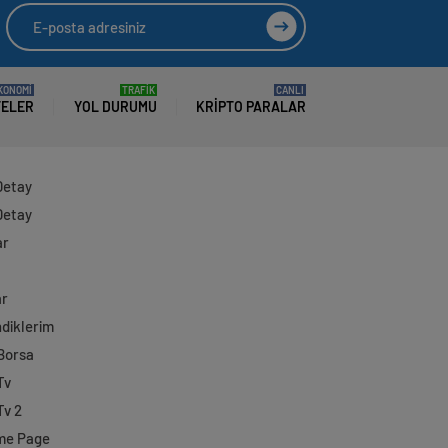
KONOMİ
TRAFİK
CANLI
TELER
YOL DURUMU
KRIPTO PARALAR
Detay
Detay
ar
ar
diklerim
 Borsa
Tv
Tv 2
me Page