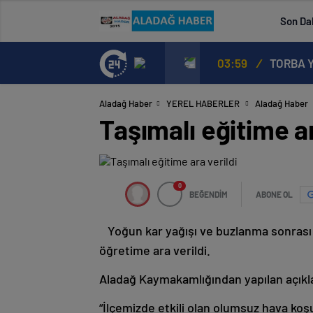
Son Da
03:59
/
TORBA Y
Aladağ Haber
YEREL HABERLER
Aladağ Haber
Taşımalı eğitime ar
0
BEĞENDİM
ABONE OL
Yoğun kar yağışı ve buzlanma sonrası
öğretime ara verildi.
Aladağ Kaymakamlığından yapılan açık
“İlçemizde etkili olan olumsuz hava ko