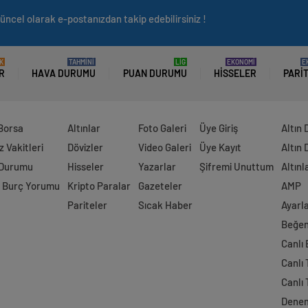
üncel olarak e-postanızdan takip edebilirsiniz !
K
TAHMİNİ
LİG
EKONOMİ
E
R
HAVA DURUMU
PUAN DURUMU
HISSELER
PARI
 Borsa
Altınlar
Foto Galeri
Üye Giriş
Altın 
 Vakitleri
Dövizler
Video Galeri
Üye Kayıt
Altın 
 Durumu
Hisseler
Yazarlar
Şifremi Unuttum
Altınl
 Burç Yorumu
Kripto Paralar
Gazeteler
AMP
Pariteler
Sıcak Haber
Ayarl
Beğen
Canlı
Canlı 
Canlı 
Dene