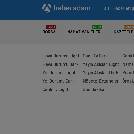
Haberleri g
CANLI
ANLIK
GÜNLÜ
BORSA
NAMAZ VAKITLERI
GAZETELE
Hava Durumu Light
Canlı Tv Dark
Canlı
Hava Durumu Dark
Yayın Akışları Light
Namaz
Yol Durumu Light
Yayın Akışları Dark
Puan
Yol Durumu Dark
Nöbetçi Eczaneler
Örnek
Canlı Tv Light
Son Dakika