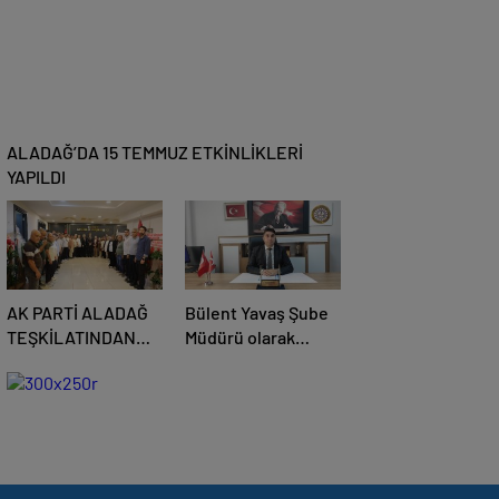
ALADAĞ’DA 15 TEMMUZ ETKİNLİKLERİ
YAPILDI
AK PARTİ ALADAĞ
Bülent Yavaş Şube
TEŞKİLATINDAN
Müdürü olarak
BAŞKAN MUSTAFA
göreve başladı
ÖZKAN’A HAYIRLI
OLSUN ZİYARETİ