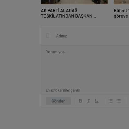
AK PARTİ ALADAĞ
Bülent 
TEŞKİLATINDAN BAŞKAN
göreve 
MUSTAFA ÖZKAN’A HAYIRLI
OLSUN ZİYARETİ
En az 10 karakter gerekli
Gönder