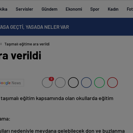
kika
Servisler
Gündem
Ekonomi
Spor
Kadın
Fot
ASA GEÇTİ, YASADA NELER VAR
Taşımalı eğitime ara verildi
a verildi
0
News
 taşımalı eğitim kapsamında olan okullarda eğitim
lama:
şulları nedeniyle meydana gelebilecek don ve buzlanma