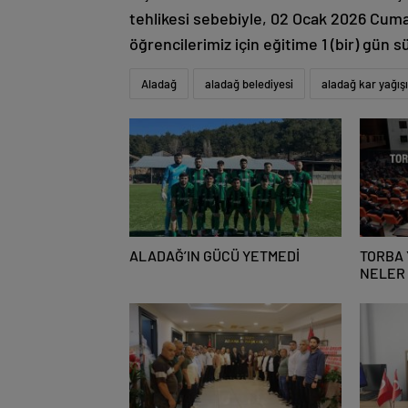
tehlikesi sebebiyle, 02 Ocak 2026 Cum
öğrencilerimiz için eğitime 1 (bir) gün sü
Aladağ
aladağ belediyesi
aladağ kar yağışı
ALADAĞ’IN GÜCÜ YETMEDİ
TORBA 
NELER