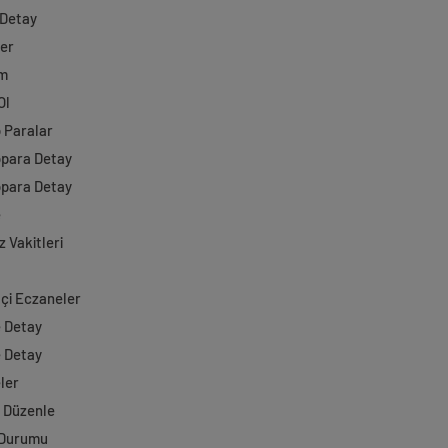
 Detay
ler
im
Ol
o Paralar
opara Detay
opara Detay
e
 Vakitleri
çi Eczaneler
e Detay
e Detay
ler
i Düzenle
 Durumu