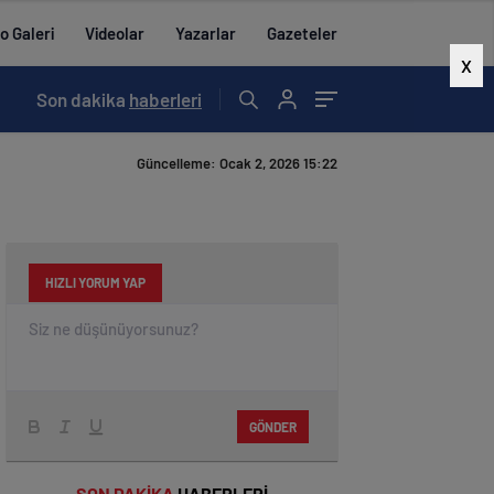
o Galeri
Videolar
Yazarlar
Gazeteler
X
07:01
Son dakika
/
ALADAĞ’DA 15 TEMMUZ ETKİNLİKLERİ YAPILDI
haberleri
Güncelleme: Ocak 2, 2026 15:22
HIZLI YORUM YAP
GÖNDER
SON DAKİKA
HABERLERİ