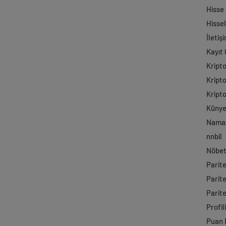
Hisse
Hisse
İletiş
Kayıt 
Kript
Kript
Kript
Küny
Namaz
nnbil
Nöbet
Parit
Parit
Parite
Profil
Puan