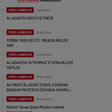
YEREL HABERLER
2 gün önce
ALADAĞ’IN GÜCÜ YETMEDİ
YEREL HABERLER
12 gün önce
TORBA YASA GEÇTİ, YASADA NELER
VAR
YEREL HABERLER
21 gün önce
ALADAĞ’DA 15 TEMMUZ ETKİNLİKLERİ
YAPILDI
YEREL HABERLER
23 gün önce
AK PARTİ ALADAĞ TEŞKİLATINDAN
BAŞKAN MUSTAFA ÖZKAN’A HAYIRLI
OLSUN ZİYARETİ
YEREL HABERLER
24 gün önce
Bülent Yavaş Şube Müdürü olarak
göreve başladı