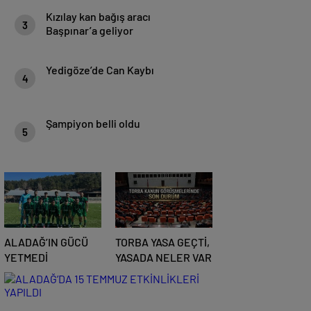
Kızılay kan bağış aracı
3
Başpınar’a geliyor
Yedigöze’de Can Kaybı
4
Şampiyon belli oldu
5
ALADAĞ’IN GÜCÜ
TORBA YASA GEÇTİ,
YETMEDİ
YASADA NELER VAR