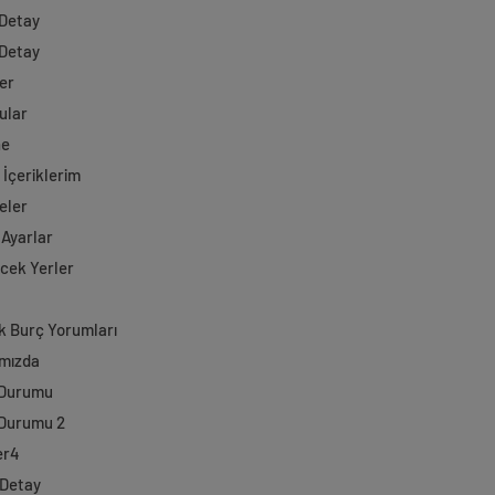
 Detay
 Detay
er
ular
ne
 İçeriklerim
eler
 Ayarlar
ecek Yerler
k Burç Yorumları
mızda
 Durumu
Durumu 2
er4
 Detay