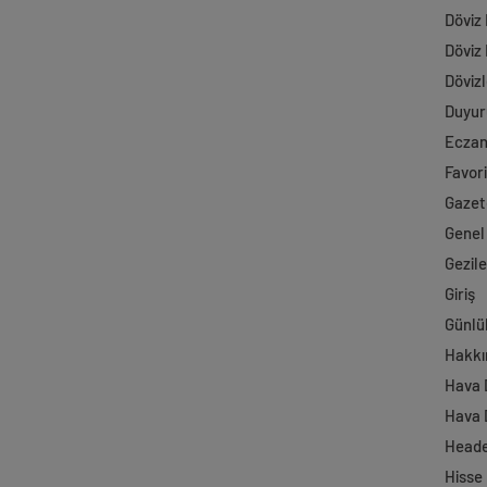
Döviz
Döviz
Dövizl
Duyur
Ecza
Favori
Gazet
Genel
Gezil
Giriş
Günlü
Hakkı
Hava
Hava 
Head
Hisse