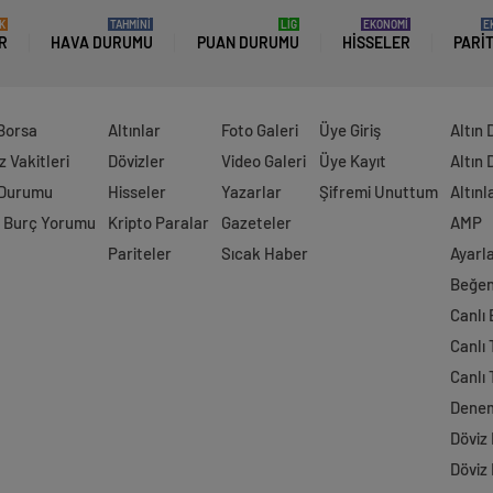
K
TAHMİNİ
LİG
EKONOMİ
E
R
HAVA DURUMU
PUAN DURUMU
HISSELER
PARI
 Borsa
Altınlar
Foto Galeri
Üye Giriş
Altın 
 Vakitleri
Dövizler
Video Galeri
Üye Kayıt
Altın 
 Durumu
Hisseler
Yazarlar
Şifremi Unuttum
Altınl
 Burç Yorumu
Kripto Paralar
Gazeteler
AMP
Pariteler
Sıcak Haber
Ayarl
Beğen
Canlı
Canlı 
Canlı 
Dene
Döviz
Döviz