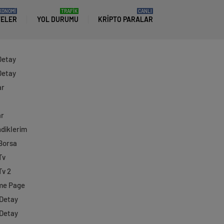
KONOMİ
TRAFİK
CANLI
TELER
YOL DURUMU
KRIPTO PARALAR
Detay
Detay
ar
ar
diklerim
 Borsa
Tv
Tv 2
me Page
 Detay
 Detay