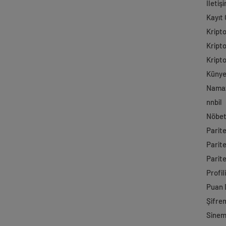
İletiş
Kayıt 
Kript
Kript
Kript
Küny
Namaz
nnbil
Nöbet
Parit
Parit
Parite
Profil
Puan
Şifre
Sine