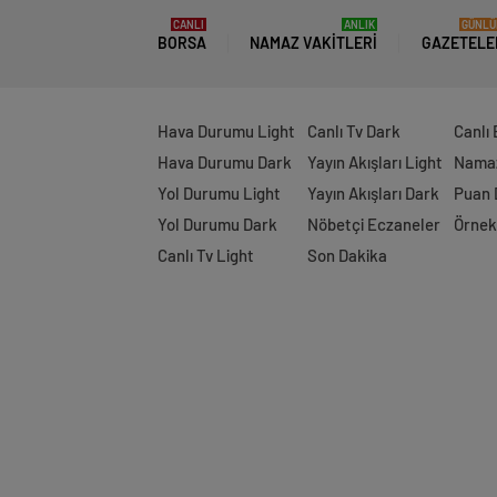
CANLI
ANLIK
GÜNLÜ
BORSA
NAMAZ VAKITLERI
GAZETELE
Hava Durumu Light
Canlı Tv Dark
Canlı
Hava Durumu Dark
Yayın Akışları Light
Namaz
Yol Durumu Light
Yayın Akışları Dark
Puan
Yol Durumu Dark
Nöbetçi Eczaneler
Örnek
Canlı Tv Light
Son Dakika