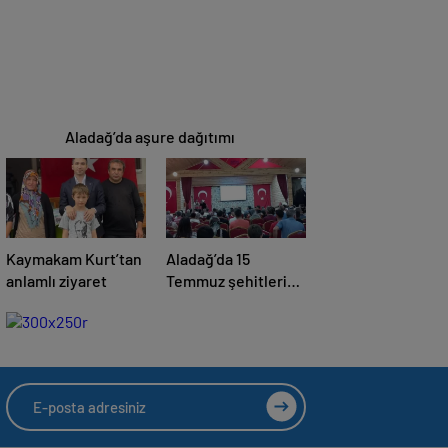
Aladağ’da aşure dağıtımı
Kaymakam Kurt’tan
Aladağ’da 15
anlamlı ziyaret
Temmuz şehitleri
anma günü