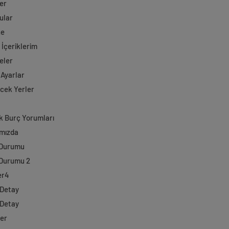
er
ular
ne
 İçeriklerim
eler
 Ayarlar
ecek Yerler
k Burç Yorumları
mızda
 Durumu
Durumu 2
er4
 Detay
 Detay
ler