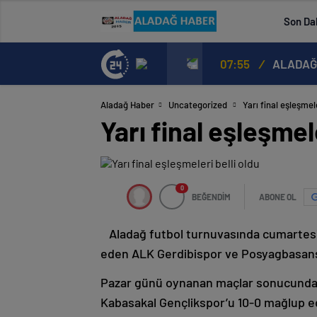
Son Da
07:55
/
ALADAĞG
Aladağ Haber
Uncategorized
Yarı final eşleşmele
Yarı final eşleşmele
0
BEĞENDİM
ABONE OL
Aladağ futbol turnuvasında cumartes
eden ALK Gerdibispor ve Posyagbasanspo
Pazar günü oynanan maçlar sonucunda 
Kabasakal Gençlikspor’u 10-0 mağlup ed