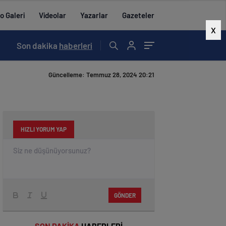
o Galeri
Videolar
Yazarlar
Gazeteler
X
16:04
Son dakika
/
ALADAĞ’IN GÜCÜ YETMEDİ
haberleri
Güncelleme: Temmuz 28, 2024 20:21
HIZLI YORUM YAP
GÖNDER
SON DAKİKA
HABERLERİ