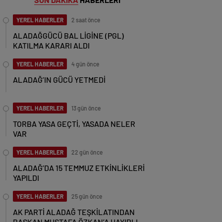
YEREL HABERLER
2 saat önce
ALADAĞGÜCÜ BAL LİGİNE (PGL)
KATILMA KARARI ALDI
YEREL HABERLER
4 gün önce
ALADAĞ’IN GÜCÜ YETMEDİ
YEREL HABERLER
13 gün önce
TORBA YASA GEÇTİ, YASADA NELER
VAR
YEREL HABERLER
22 gün önce
ALADAĞ’DA 15 TEMMUZ ETKİNLİKLERİ
YAPILDI
YEREL HABERLER
25 gün önce
AK PARTİ ALADAĞ TEŞKİLATINDAN
BAŞKAN MUSTAFA ÖZKAN’A HAYIRLI