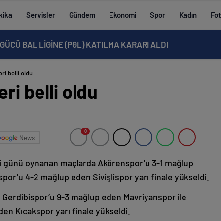
kika
Servisler
Gündem
Ekonomi
Spor
Kadın
Fot
ÜCÜ BAL LİGİNE (PGL) KATILMA KARARI ALDI
ri belli oldu
ri belli oldu
0
News
i günü oynanan maçlarda Akörenspor’u 3-1 mağlup
r’u 4-2 mağlup eden Sivişlispor yarı finale yükseldi.
Gerdibispor’u 9-3 mağlup eden Mavriyanspor ile
en Kıcakspor yarı finale yükseldi.