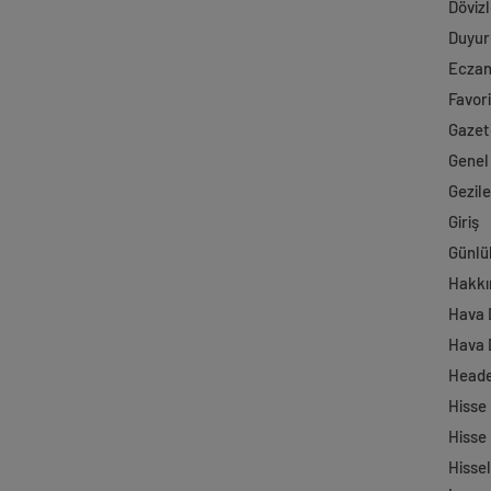
Dövizl
Duyur
Ecza
Favori
Gazet
Genel
Gezil
Giriş
Günlü
Hakkı
Hava
Hava 
Head
Hisse
Hisse
Hisse