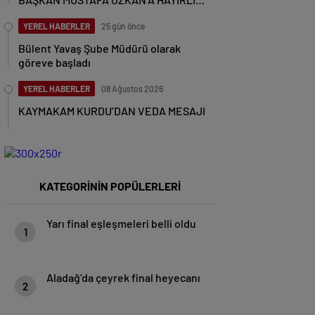
OLSUN ZİYARETİ
YEREL HABERLER
25 gün önce
Bülent Yavaş Şube Müdürü olarak
göreve başladı
YEREL HABERLER
08 Ağustos 2026
KAYMAKAM KURDU’DAN VEDA MESAJI
KATEGORİNİN POPÜLERLERİ
Yarı final eşleşmeleri belli oldu
1
Aladağ’da çeyrek final heyecanı
2