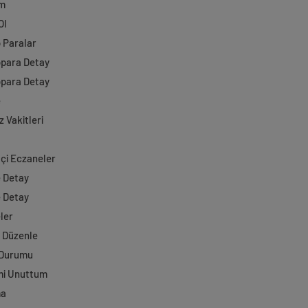
im
Ol
o Paralar
opara Detay
opara Detay
e
 Vakitleri
çi Eczaneler
e Detay
e Detay
ler
i Düzenle
 Durumu
mi Unuttum
ma